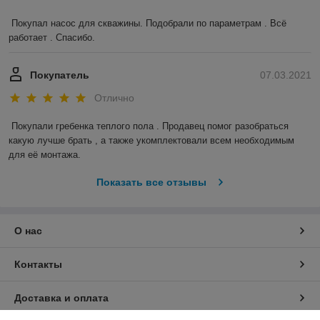
Покупал насос для скважины. Подобрали по параметрам . Всё 
работает . Спасибо.
Покупатель
07.03.2021
Отлично
Покупали гребенка теплого пола . Продавец помог разобраться 
какую лучше брать , а также укомплектовали всем необходимым 
для её монтажа.
Показать все отзывы
О нас
Контакты
Доставка и оплата