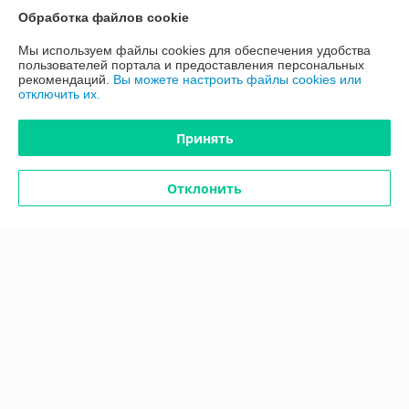
График работы
Обработка файлов cookie
Мы используем файлы cookies для обеспечения удобства
Полная версия сайта
пользователей портала и предоставления персональных
рекомендаций.
Вы можете настроить файлы cookies или
отключить их.
Политика обработки cookies
Принять
Сайт создан на платформе Deal.by
Отклонить
Информация для покупателя
Юридическое лицо:
ООО "ПроАква"
г.Минск ул.Городецкая 44, пом.155А
Регистрационный номер ЕГР: 193648128
УНП: 193648128
Регистрационный орган: Минским горисполкомом