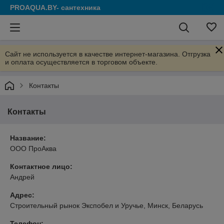
PROAQUA.BY- сантехника
Сайт не используется в качестве интернет-магазина. Отгрузка
и оплата осуществляется в торговом объекте.
Контакты
Контакты
Название:
ООО ПроАква
Контактное лицо:
Андрей
Адрес:
Строительный рынок Экспобел и Уручье, Минск, Беларусь
Телефон: