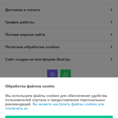
Доставка и оплата
График работы
Полная версия сайта
Политика обработки cookies
Сайт создан на платформе Deal.by
Обработка файлов cookie
Информация для покупателя
Мы используем файлы cookies для обеспечения удобства
пользователей портала и предоставления персональных
Юридическое лицо:
ООО "ПроАква"
рекомендаций.
Вы можете настроить файлы cookies или
г.Минск ул.Городецкая 44, пом.155А
отключить их.
Регистрационный номер ЕГР: 193648128