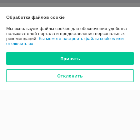
О нас
Обработка файлов cookie
Контакты
Мы используем файлы cookies для обеспечения удобства
пользователей портала и предоставления персональных
рекомендаций.
Вы можете настроить файлы cookies или
Доставка и оплата
отключить их.
График работы
Принять
Полная версия сайта
Отклонить
Политика обработки cookies
Сайт создан на платформе Deal.by
Информация для покупателя