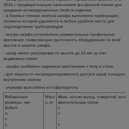
9016 с предварительным нанесением фосфатной пленки для
придания антикоррозионных свойств изделию.
- в боковых стенках корпуса шкафа выполнена перфорация,
сегменты которой удаляются в любом удобном месте для
подсоединения трубопроводов
- внутри шкафа установлены универсальные профильные
крепления, позволяющие располагать оборудование по всей
высоте и ширине шкафа.
- шкаф имеет регулировки по высоте до 63 мм за счет
выдвижных ножек.
- шкафы снабжены надежным креплением к полу и стене.
- для защиты от несанкционированного доступа шкаф оснащен
внутренним замком.
- упаковка выполнена из гофрокартона.
А
Габаритные
Масс
М
Макс. кол-во выход. отверстий, колле
р
размеры, мм
а, кг
а
смесительным узлом
т
АхВхН
к
и
с
к
.
у
к