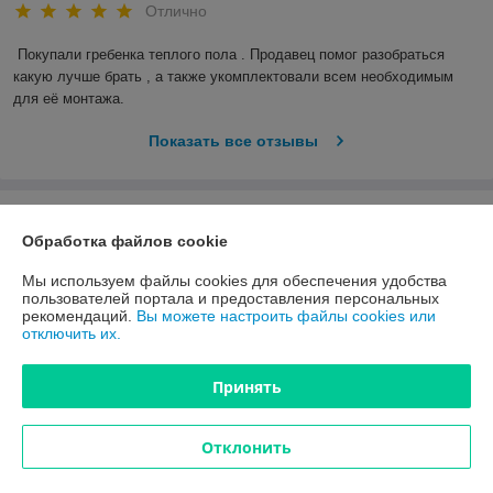
Отлично
Покупали гребенка теплого пола . Продавец помог разобраться 
какую лучше брать , а также укомплектовали всем необходимым 
для её монтажа.
Показать все отзывы
О нас
Обработка файлов cookie
Контакты
Мы используем файлы cookies для обеспечения удобства
пользователей портала и предоставления персональных
рекомендаций.
Вы можете настроить файлы cookies или
Доставка и оплата
отключить их.
График работы
Принять
Полная версия сайта
Отклонить
Политика обработки cookies