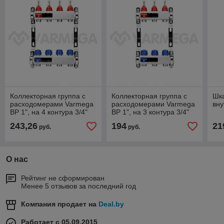
Коллекторная группа с
Коллекторная группа с
Шк
расходомерами Varmega
расходомерами Varmega
вн
ВР 1", на 4 контура 3/4"
ВР 1", на 3 контура 3/4"
EK, нержавеющая сталь
EK, нержавеющая сталь
243,26
194
21
руб.
руб.
О нас
Рейтинг не сформирован
Менее 5 отзывов за последний год
Компания продает на
Deal.by
Работает с 05.09.2015