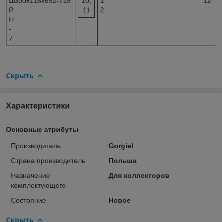
Ш
1300х118х652-715
10,
1
12
Р
11
2
Н
-
7
Скрыть
Характеристики
Основные атрибуты
Производитель
Gorgiel
Страна производитель
Польша
Назначение
Для коллекторов
комплектующего
Состояние
Новое
Скрыть