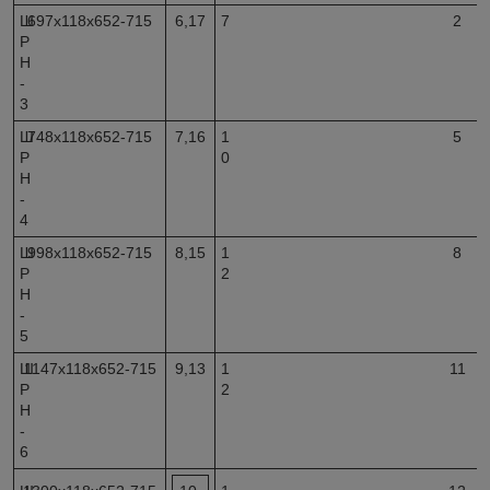
Ш
697х118х652-715
6,17
7
2
Р
Н
-
3
Ш
748х118х652-715
7,16
1
5
Р
0
Н
-
4
Ш
998х118х652-715
8,15
1
8
Р
2
Н
-
5
Ш
1147х118х652-715
9,13
1
11
Р
2
Н
-
6