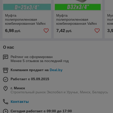
Муфта
Муфта
Му
полипропиленовая
полипропиленовая
по
комбинированная Valfex
комбинированная Valfex
ком
Ø 25*3/4 наружная
Ø 32*3/4 наружная
Ø 2
6,98
7,42
3,
руб.
руб.
резьба
резьба
рез
О нас
Рейтинг не сформирован
Менее 5 отзывов за последний год
Компания продает на
Deal.by
Работает с 05.09.2015
г. Минск
Строительный рынок Экспобел и Уручье, Минск, Беларусь
Контакты
Сегодня работает с 09:00 до 17:00