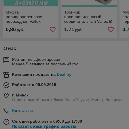
Муфта
Тройник
Му
полипропиленовая
полипропиленовый
по
переходная Valfex
соединительный Valfex Ø
пер
Ø40*20
32
Ø4
0,86
1,71
0,
руб.
руб.
О нас
Рейтинг не сформирован
Менее 5 отзывов за последний год
Компания продает на
Deal.by
Работает с 05.09.2015
г. Минск
Строительный рынок Экспобел и Уручье, Минск, Беларусь
Контакты
Сегодня работает с 09:00 до 17:00
Показать весь график работы