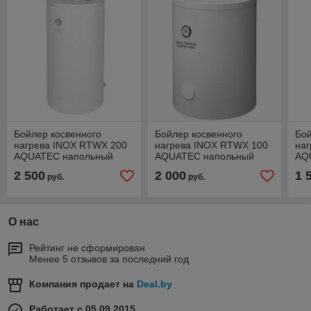
Бойлер косвенного
Бойлер косвенного
Бой
нагрева INOX RTWX 200
нагрева INOX RTWX 100
наг
AQUATEC напольный
AQUATEC напольный
AQ
100
2 500
2 000
1 
руб.
руб.
О нас
Рейтинг не сформирован
Менее 5 отзывов за последний год
Компания продает на
Deal.by
Работает с 05.09.2015