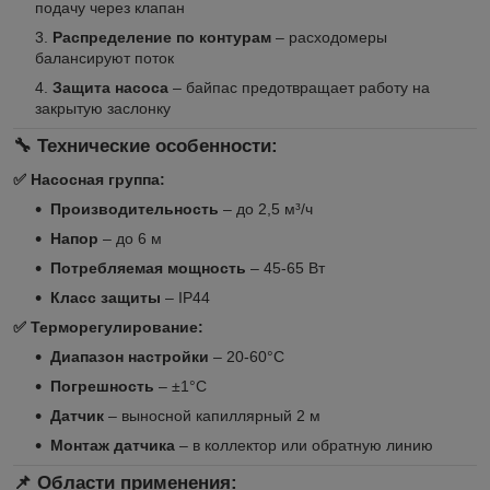
подачу через клапан
Распределение по контурам
– расходомеры
балансируют поток
Защита насоса
– байпас предотвращает работу на
закрытую заслонку
🔧 Технические особенности:
✅ Насосная группа:
Производительность
– до 2,5 м³/ч
Напор
– до 6 м
Потребляемая мощность
– 45-65 Вт
Класс защиты
– IP44
✅ Терморегулирование:
Диапазон настройки
– 20-60°C
Погрешность
– ±1°C
Датчик
– выносной капиллярный 2 м
Монтаж датчика
– в коллектор или обратную линию
📌 Области применения: