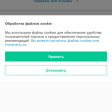
Показать все отзывы
О нас
Обработка файлов cookie
Контакты
Мы используем файлы cookies для обеспечения удобства
пользователей портала и предоставления персональных
рекомендаций.
Вы можете настроить файлы cookies или
Доставка и оплата
отключить их.
График работы
Принять
Полная версия сайта
Отклонить
Политика обработки cookies
Сайт создан на платформе Deal.by