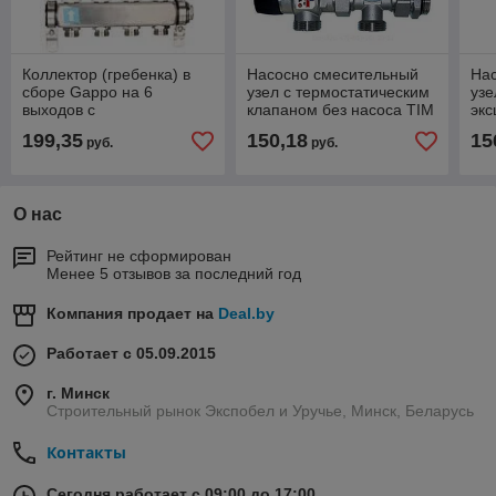
Коллектор (гребенка) в
Насосно смесительный
На
сборе Gappo на 6
узел с термостатическим
узе
выходов с
клапаном без насоса TIM
экс
расходомерами G424.6
JH-1035
199,35
150,18
15
руб.
руб.
О нас
Рейтинг не сформирован
Менее 5 отзывов за последний год
Компания продает на
Deal.by
Работает с 05.09.2015
г. Минск
Строительный рынок Экспобел и Уручье, Минск, Беларусь
Контакты
Сегодня работает с 09:00 до 17:00