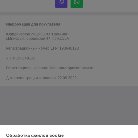
Информация для покупателя
Юридическое лицо:
ООО "ПроАква"
г.Минск ул.Городецкая 44, пом.155А
Регистрационный номер ЕГР: 193648128
УНП: 193648128
Регистрационный орган: Минским горисполкомом
Дата регистрации компании: 22.09.2022
Обработка файлов cookie