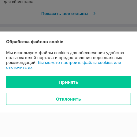
для её монтажа.
Показать все отзывы
О нас
Обработка файлов cookie
Контакты
Мы используем файлы cookies для обеспечения удобства
пользователей портала и предоставления персональных
рекомендаций.
Вы можете настроить файлы cookies или
Доставка и оплата
отключить их.
График работы
Принять
Полная версия сайта
Отклонить
Политика обработки cookies
Сайт создан на платформе Deal.by