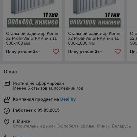
Стальной радиатор Kermi
Стальной радиатор Kermi
Ста
x2 Profil-Ventil FKV тип 11
x2 Profil-Ventil FKV тип 11
x2 
900x400 мм
600x1000 мм
90
Цену уточняйте
Цену уточняйте
Це
О нас
Рейтинг не сформирован
Менее 5 отзывов за последний год
Компания продает на
Deal.by
Работает с 05.09.2015
г. Минск
Строительный рынок Экспобел и Уручье, Минск, Беларусь