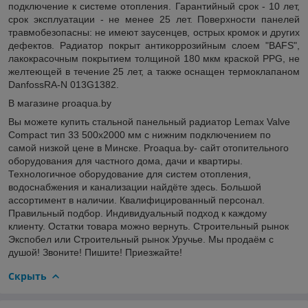
подключение к системе отопления. Гарантийный срок - 10 лет,
срок эксплуатации - не менее 25 лет. Поверхности панелей
травмобезопасны: не имеют заусенцев, острых кромок и других
дефектов. Радиатор покрыт антикоррозийным слоем "BAFS",
лакокрасочным покрытием толщиной 180 мкм краской PPG, не
желтеющей в течение 25 лет, а также оснащен термоклапаном
DanfossRA-N 013G1382.
В магазине proaqua.by
Вы можете купить стальной панельный радиатор Lemax Valve
Compact тип 33 500x2000 мм с нижним подключением по
самой низкой цене в Минске. Proaqua.by- сайт отопительного
оборудования для частного дома, дачи и квартиры.
Технологичное оборудование для систем отопления,
водоснабжения и канализации найдёте здесь. Большой
ассортимент в наличии. Квалифицированный персонал.
Правильный подбор. Индивидуальный подход к каждому
клиенту. Остатки товара можно вернуть. Строительный рынок
Экспобел или Строительный рынок Уручье. Мы продаём с
душой! Звоните! Пишите! Приезжайте!
Скрыть