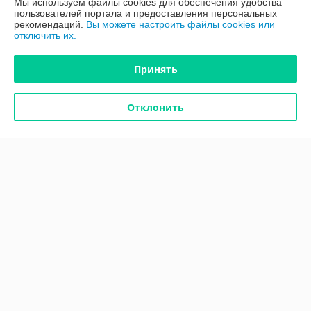
Мы используем файлы cookies для обеспечения удобства
пользователей портала и предоставления персональных
рекомендаций.
Вы можете настроить файлы cookies или
Доставка и оплата
отключить их.
График работы
Принять
Полная версия сайта
Отклонить
Политика обработки cookies
Сайт создан на платформе Deal.by
Информация для покупателя
Юридическое лицо:
ООО "ПроАква"
г.Минск ул.Городецкая 44, пом.155А
Регистрационный номер ЕГР: 193648128