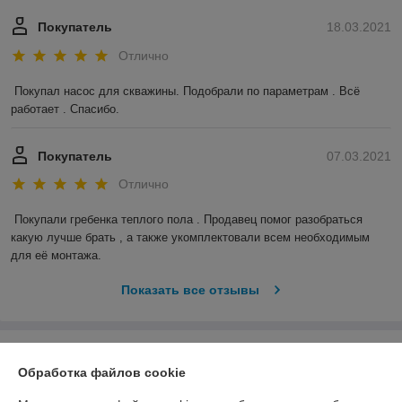
Покупатель
18.03.2021
Отлично
Покупал насос для скважины. Подобрали по параметрам . Всё 
работает . Спасибо.
Покупатель
07.03.2021
Отлично
Покупали гребенка теплого пола . Продавец помог разобраться 
какую лучше брать , а также укомплектовали всем необходимым 
для её монтажа.
Показать все отзывы
О нас
Обработка файлов cookie
Контакты