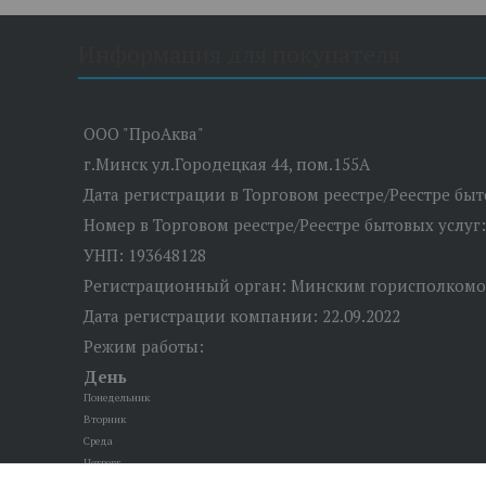
Информация для покупателя
ООО "ПроАква"
г.Минск ул.Городецкая 44, пом.155А
Дата регистрации в Торговом реестре/Реестре бы
Номер в Торговом реестре/Реестре бытовых услуг
УНП: 193648128
Регистрационный орган: Минским горисполком
Дата регистрации компании: 22.09.2022
Режим работы:
День
Понедельник
Вторник
Среда
Четверг
Пятница