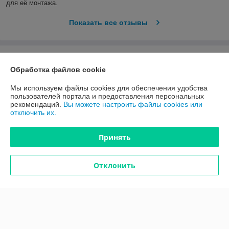
для её монтажа.
Показать все отзывы
О нас
Обработка файлов cookie
Контакты
Мы используем файлы cookies для обеспечения удобства
пользователей портала и предоставления персональных
рекомендаций.
Вы можете настроить файлы cookies или
Доставка и оплата
отключить их.
График работы
Принять
Полная версия сайта
Отклонить
Политика обработки cookies
Сайт создан на платформе Deal.by