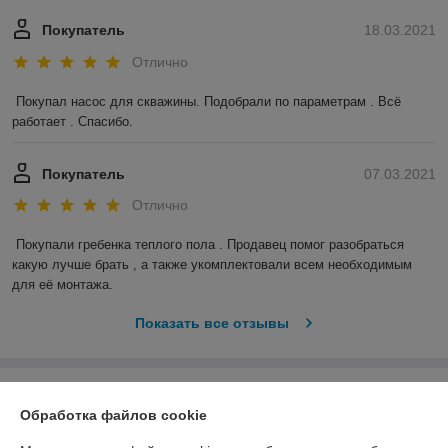
Покупатель
18.03.2021
Отлично
Покупал насос для скважины. Подобрали по параметрам . Всё 
работает . Спасибо.
Покупатель
07.03.2021
Отлично
Покупали гребенка теплого пола . Продавец помог разобраться 
какую лучше брать , а также укомплектовали всем необходимым 
для её монтажа.
Показать все отзывы
О нас
Обработка файлов cookie
Контакты