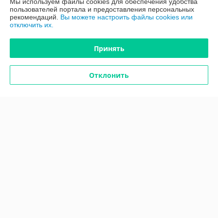
Мы используем файлы cookies для обеспечения удобства
пользователей портала и предоставления персональных
рекомендаций.
Вы можете настроить файлы cookies или
Доставка и оплата
отключить их.
График работы
Принять
Полная версия сайта
Отклонить
Политика обработки cookies
Сайт создан на платформе Deal.by
Информация для покупателя
Юридическое лицо:
ООО "ПроАква"
г.Минск ул.Городецкая 44, пом.155А
Регистрационный номер ЕГР: 193648128