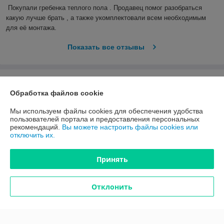
Покупали гребенка теплого пола . Продавец помог разобраться 
какую лучше брать , а также укомплектовали всем необходимым 
для её монтажа.
Показать все отзывы
О нас
Обработка файлов cookie
Контакты
Мы используем файлы cookies для обеспечения удобства
пользователей портала и предоставления персональных
рекомендаций.
Вы можете настроить файлы cookies или
Доставка и оплата
отключить их.
График работы
Принять
Полная версия сайта
Отклонить
Политика обработки cookies
Сайт создан на платформе Deal.by