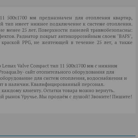
11 500x1700 мм предназначен для отопления квартир,
ый тип имеет нижнее подключение к системе отопления.
- не менее 25 лет. Поверхности панелей травмобезопасны:
фектов. Радиатор покрыт антикоррозийным слоем "BAFS",
раской PPG, не желтеющей в течение 25 лет, а также
Lemax Valve Compact тип 11 500x1700 мм с нижним
roaqua.by- сайт отопительного оборудования для
 оборудование для систем отопления, водоснабжения и
нт в наличии. Квалифицированный персонал.
аждому клиенту. Остатки товара можно вернуть.
й рынок Уручье. Мы продаём с душой! Звоните! Пишите!