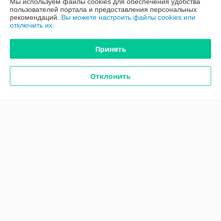
Мы используем файлы cookies для обеспечения удобства
пользователей портала и предоставления персональных
рекомендаций.
Вы можете настроить файлы cookies или
Доставка и оплата
отключить их.
График работы
Принять
Полная версия сайта
Отклонить
Политика обработки cookies
Сайт создан на платформе Deal.by
Информация для покупателя
Юридическое лицо:
ООО "ПроАква"
г.Минск ул.Городецкая 44, пом.155А
Регистрационный номер ЕГР: 193648128