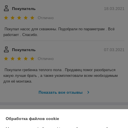
Покупатель
18.03.2021
Отлично
Покупал насос для скважины. Подобрали по параметрам . Всё 
работает . Спасибо.
Покупатель
07.03.2021
Отлично
Покупали гребенка теплого пола . Продавец помог разобраться 
какую лучше брать , а также укомплектовали всем необходимым 
для её монтажа.
Показать все отзывы
О нас
Обработка файлов cookie
Контакты