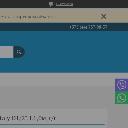
16 отзывов
ется в торговом объекте.
+375 (44) 737-98-37
aly D1/2", L1,0м, г/г