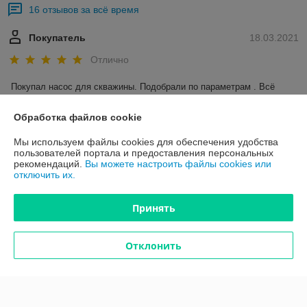
16 отзывов за всё время
Покупатель
18.03.2021
Отлично
Покупал насос для скважины. Подобрали по параметрам . Всё 
работает . Спасибо.
Обработка файлов cookie
Покупатель
07.03.2021
Мы используем файлы cookies для обеспечения удобства
пользователей портала и предоставления персональных
Отлично
рекомендаций.
Вы можете настроить файлы cookies или
отключить их.
Покупали гребенка теплого пола . Продавец помог разобраться 
какую лучше брать , а также укомплектовали всем необходимым 
Принять
для её монтажа.
Показать все отзывы
Отклонить
О нас