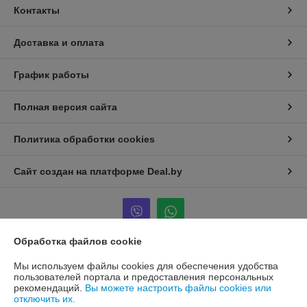
Контакты
Доставка и оплата
График работы
Полная версия сайта
Политика обработки cookies
Сайт создан на платформе Deal.by
Обработка файлов cookie
Информация для покупателя
Мы используем файлы cookies для обеспечения удобства
пользователей портала и предоставления персональных
Юридическое лицо:
ООО "ПроАква"
рекомендаций.
Вы можете настроить файлы cookies или
г.Минск ул.Городецкая 44, пом.155А
отключить их.