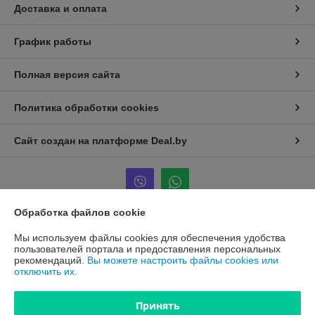
Доставка и оплата
График работы
Полная версия сайта
Политика обработки cookies
Сайт создан на платформе Deal.by
Обработка файлов cookie
Информация для покупателя
Мы используем файлы cookies для обеспечения удобства
пользователей портала и предоставления персональных
Юридическое лицо:
ООО "ПроАква"
рекомендаций.
Вы можете настроить файлы cookies или
г.Минск ул.Городецкая 44, пом.155А
отключить их.
Регистрационный номер ЕГР: 193648128
Принять
УНП: 193648128