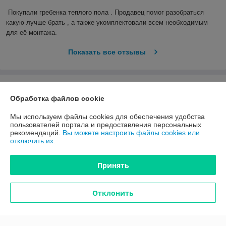
Покупали гребенка теплого пола . Продавец помог разобраться 
какую лучше брать , а также укомплектовали всем необходимым 
для её монтажа.
Показать все отзывы
О нас
Обработка файлов cookie
Контакты
Мы используем файлы cookies для обеспечения удобства
пользователей портала и предоставления персональных
рекомендаций.
Вы можете настроить файлы cookies или
Доставка и оплата
отключить их.
График работы
Принять
Полная версия сайта
Отклонить
Политика обработки cookies