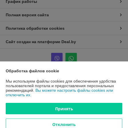
График работы
Полная версия сайта
Политика обработки cookies
Сайт создан на платформе Deal.by
Обработка файлов cookie
Информация для покупателя
Мы используем файлы cookies для обеспечения удобства
пользователей портала и предоставления персональных
Юридическое лицо:
ООО "ПроАква"
рекомендаций.
Вы можете настроить файлы cookies или
г.Минск ул.Городецкая 44, пом.155А
отключить их.
Регистрационный номер ЕГР: 193648128
Принять
УНП: 193648128
Регистрационный орган: Минским горисполкомом
Отклонить