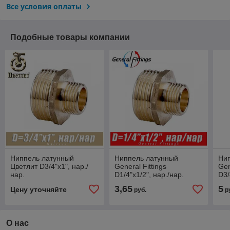
Все условия оплаты
Подобные товары компании
Ниппель латунный
Ниппель латунный
Ни
Цветлит D3/4"x1", нар./
General Fittings
Gen
нар.
D1/4"x1/2", нар./нар.
D3/
3,65
5
Цену уточняйте
руб.
р
О нас