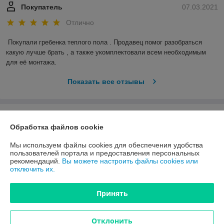
Покупатель
07.03.2021
Отлично
Покупали гребенка теплого пола . Продавец помог разобраться 
какую лучше брать , а также укомплектовали всем необходимым 
для её монтажа.
Показать все отзывы
О нас
Обработка файлов cookie
Контакты
Мы используем файлы cookies для обеспечения удобства
пользователей портала и предоставления персональных
рекомендаций.
Вы можете настроить файлы cookies или
Доставка и оплата
отключить их.
График работы
Принять
Полная версия сайта
Отклонить