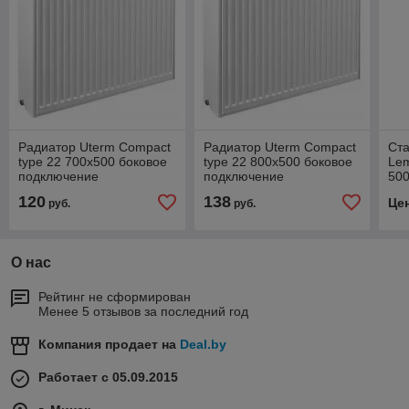
Радиатор Uterm Compact
Радиатор Uterm Compact
Ст
type 22 700x500 боковое
type 22 800x500 боковое
Lem
подключение
подключение
50
120
138
Це
руб.
руб.
О нас
Рейтинг не сформирован
Менее 5 отзывов за последний год
Компания продает на
Deal.by
Работает с 05.09.2015