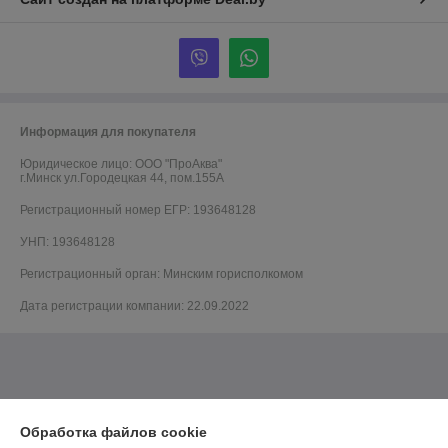
Информация для покупателя
Юридическое лицо:
ООО "ПроАква"
г.Минск ул.Городецкая 44, пом.155А
Регистрационный номер ЕГР: 193648128
УНП: 193648128
Регистрационный орган: Минским горисполкомом
Дата регистрации компании: 22.09.2022
Обработка файлов cookie