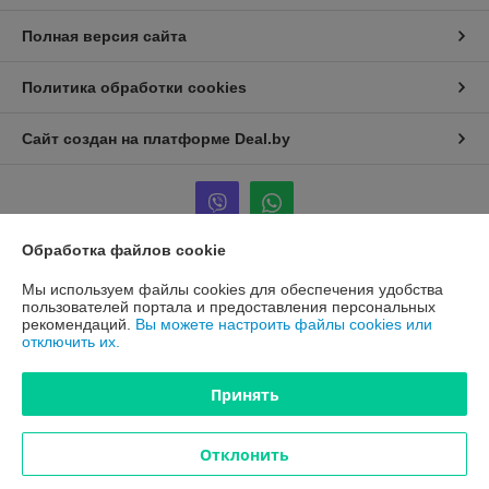
Полная версия сайта
Политика обработки cookies
Сайт создан на платформе Deal.by
Обработка файлов cookie
Информация для покупателя
Мы используем файлы cookies для обеспечения удобства
пользователей портала и предоставления персональных
Юридическое лицо:
ООО "ПроАква"
рекомендаций.
Вы можете настроить файлы cookies или
г.Минск ул.Городецкая 44, пом.155А
отключить их.
Регистрационный номер ЕГР: 193648128
Принять
УНП: 193648128
Регистрационный орган: Минским горисполкомом
Отклонить
Дата регистрации компании: 22.09.2022