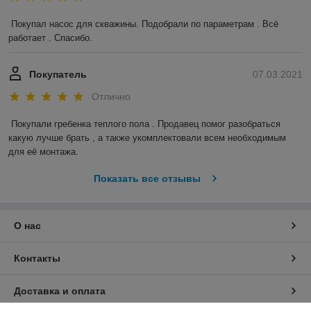
Покупал насос для скважины. Подобрали по параметрам . Всё 
работает . Спасибо.
Покупатель
07.03.2021
Отлично
Покупали гребенка теплого пола . Продавец помог разобраться 
какую лучше брать , а также укомплектовали всем необходимым 
для её монтажа.
Показать все отзывы
О нас
Контакты
Доставка и оплата