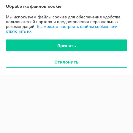
График работы
Обработка файлов cookie
Мы используем файлы cookies для обеспечения удобства
Полная версия сайта
пользователей портала и предоставления персональных
рекомендаций.
Вы можете настроить файлы cookies или
отключить их.
Политика обработки cookies
Принять
Сайт создан на платформе Deal.by
Отклонить
Информация для покупателя
Юридическое лицо:
ООО "ПроАква"
г.Минск ул.Городецкая 44, пом.155А
Регистрационный номер ЕГР: 193648128
УНП: 193648128
Регистрационный орган: Минским горисполкомом