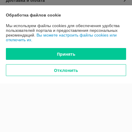
Доставка и оплата
График работы
Обработка файлов cookie
Мы используем файлы cookies для обеспечения удобства
Полная версия сайта
пользователей портала и предоставления персональных
рекомендаций.
Вы можете настроить файлы cookies или
отключить их.
Политика обработки cookies
Принять
Сайт создан на платформе Deal.by
Отклонить
Информация для покупателя
Юридическое лицо:
ООО "ПроАква"
г.Минск ул.Городецкая 44, пом.155А
Регистрационный номер ЕГР: 193648128
УНП: 193648128