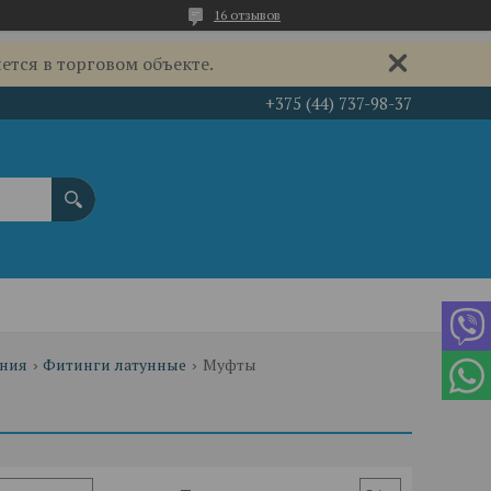
16 отзывов
ется в торговом объекте.
+375 (44) 737-98-37
ения
Фитинги латунные
Муфты