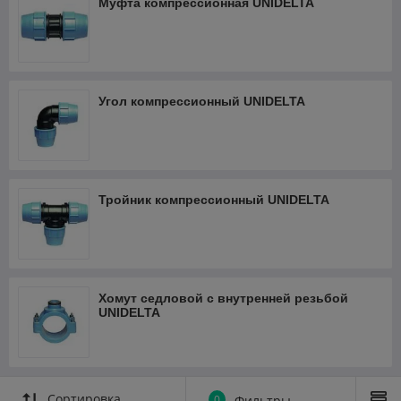
Муфта компрессионная UNIDELTA
герметичность и не пропускают воду при создании
распределительных систем под давлением. Обжимные
хомуты-скобы изготовлены из полипропилена для решения
задач одностороннего или двустороннего разветвления с
полиэтиленовыми трубами.
Угол компрессионный UNIDELTA
Тройник компрессионный UNIDELTA
Хомут седловой с внутренней резьбой
UNIDELTA
Сортировка
0
Фильтры