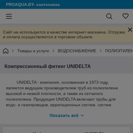
PROAQUA.BY- сантехника
Сайт не используется в качестве интернет-магазина. Отгрузка
и оплата осуществляется в торговом объекте.
Товары и услуги
ВОДОСНАБЖЕНИЕ
ПОЛИЭТИЛЕН
Компрессионный фитинг UNIDELTA
UNIDELTA - компания, основанная в 1973 году,
является ведущим производителем труб из полиэтилена
высокой и низкой плотности, а также из сетчатого
полиэтилена. Продукция UNIDELTA включает трубы для
водо- и газопроводов, ирригационных систем, систем
противопожарной техники, гражданских и индустриальных
Показать всё
систем дренажа, коммунально-бытового водоснабжения и
лучистого отопления.
Фитинги UNIDELTA обеспечивают отличную