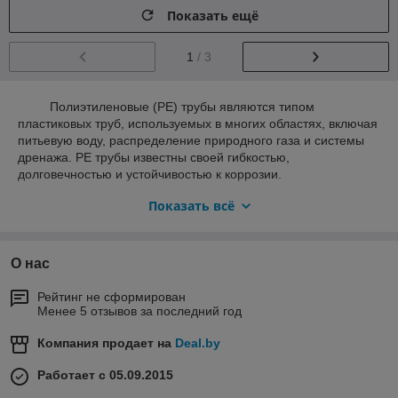
Показать ещё
1
/ 3
Полиэтиленовые (PE) трубы являются типом
пластиковых труб, используемых в многих областях, включая
питьевую воду, распределение природного газа и системы
дренажа. PE трубы известны своей гибкостью,
долговечностью и устойчивостью к коррозии.
Компрессионные фитинги - это тип сантехнических
Показать всё
фитингов, используемых для подключения PE труб. Они
работают за счет сжатия PE трубы между двумя гайками, что
обеспечивает непроницаемый штыревой уплотнение.
Компрессионные фитинги широко используются в многих
О нас
областях.
Рейтинг не сформирован
Proaqua.by
- сайт отопительного оборудования для частного
Менее 5 отзывов за последний год
дома, дачи и квартиры. Технологичное оборудование для
систем отопления, водоснабжения и канализации найдёте
Компания продает на
Deal.by
здесь. Мы продаём с душой! Звоните! Пишите! Приезжайте!
Работает с 05.09.2015